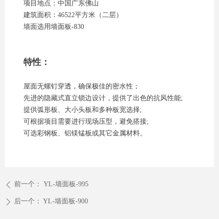
项目地点：中国广东佛山
建筑面积：46522平方米（二层）
墙面选用墙面板-830
特性：
屋面无螺钉穿透，确保极佳的密水性；
先进的隐藏式直立锁边设计，提供了出色的抗风性能;
提供弧形板、大小头板和多种板宽选择;
可根据项目需要进行现场压型，避免搭接;
可选彩钢板、铝镁锰板或其它金属材料。
前一个：
YL-墙面板-995
ꄴ
后一个：
YL-墙面板-900
ꄲ