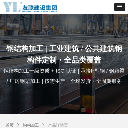
钢结构加工 | 工业建筑 / 公共建筑钢
构件定制・全品类覆盖
钢结构加工一级资质 + ISO 认证 | 承接H型钢 / 钢箱梁
/ 厂房钢架加工 | 按需生产・全球发货・全周期服务
首页
ꄲ
钢构加工
ꄲ
产品详情页