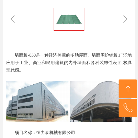
ꁆ
ꁇ
墙面板-830是一种经济美观的多肋屋
面、墙面围护钢板,广泛地
应用于工业、
商业和民用建筑的内外墙面和各种装
饰性表面,极具
现代感。
ꁸ
ꂅ
回到顶部
136 5263 7169
项目名称：恒力泰机械有限公司