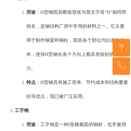
用途
：H型钢因其断面形状与英文字母“H”相同而
得名，是钢结构厂房中常用的材料之一。它主要
用于制作钢梁和钢柱，因其各个部位均以直角排
ꁸ
布，使得H型钢在各个方向上都具有较好的抗弯能
ꂅ
回到顶部
力。
特点
：H型钢具有施工简单、节约成本和结构重量
136 5263 7169
轻等优点，现已被广泛应用。
工字钢
用途
：工字钢是一种I形横截面的钢材，也常被用